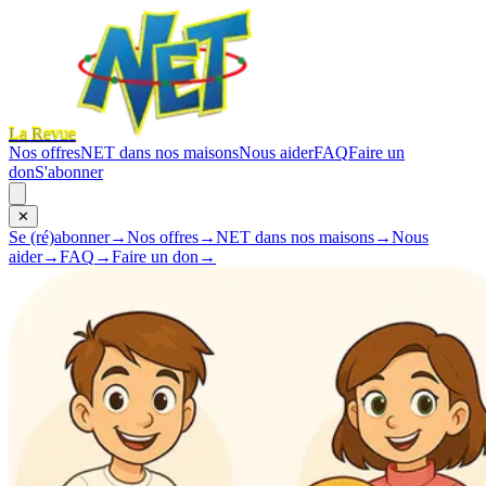
La Revue
Nos offres
NET dans nos maisons
Nous aider
FAQ
Faire un
don
S'abonner
✕
Se (ré)abonner
→
Nos offres
→
NET dans nos maisons
→
Nous
aider
→
FAQ
→
Faire un don
→