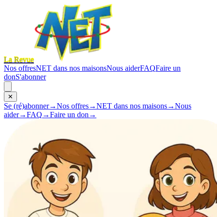
La Revue
Nos offres
NET dans nos maisons
Nous aider
FAQ
Faire un
don
S'abonner
✕
Se (ré)abonner
→
Nos offres
→
NET dans nos maisons
→
Nous
aider
→
FAQ
→
Faire un don
→